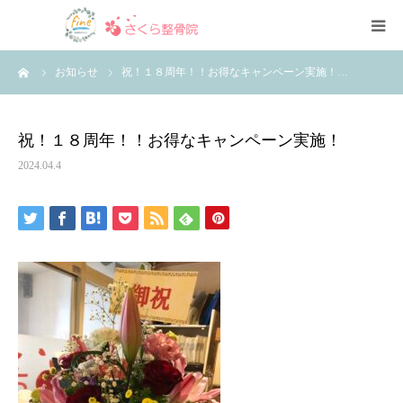
HOME
ーム
お知らせ
祝！１８周年！！お得なキャンペーン実施！…
医院紹介
祝！１８周年！！お得なキャンペーン実施！
スタッフ紹介
2024.04.4
料金 / メニュー